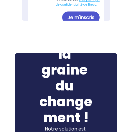
Semez 
la 
graine 
du 
change
ment !
Notre solution est 