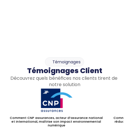
Témoignages
Témoignages Client
Découvrez quels bénéfices nos clients tirent de 
notre solution
Comment CNP assurances, acteur d’assurance national 
Comment S
et international, maîtrise son impact environnemental 
réductio
numérique