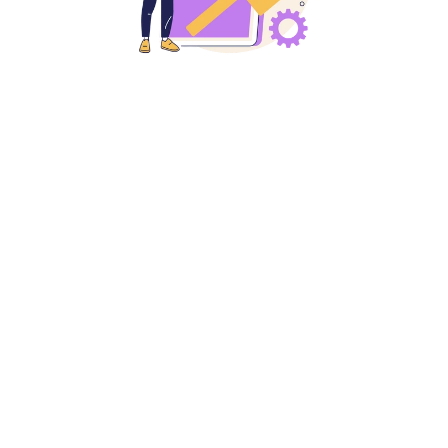
Moteur intelligent & configurable
Automatiquement, dès la fin de la phase de collecte, 
obtenez des recommandations opérationnelles 
quantifiées (en tCO2, kWh…) et détaillées, 
mentionnant les données et la méthodologie 
utilisées, les gains ou pertes potentiels, et s’intégrant 
en un clic dans un plan d'actions chiffré et 
assignable à tout niveau de l’organisation pour une 
exécution et une trajectoire sécurisées. 
Configurez le moteur de recommandations selon 
votre contexte et l’activité de votre équipe ; 
complétez avec vos propres modèles pour des 
suggestions encore plus adaptées.
Evaluez les compromis et les synergies entre 
l’empreinte carbone, les économies et d'autres 