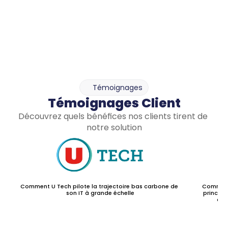
différentes bases de données afin de ne pas 
encombrer votre analyse avec des éléments 
inutilisés.
Témoignages
Témoignages Client
Découvrez quels bénéfices nos clients tirent de 
notre solution
Comment U Tech pilote la trajectoire bas carbone de 
Comment 
son IT à grande échelle
principa
car